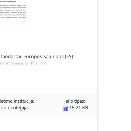
 standartai. Europos Sąjungos (ES)
vimas įmonėje. Išvados.
ietimo institucija:
Failo tipas:
uno kolegija
15.21 KB