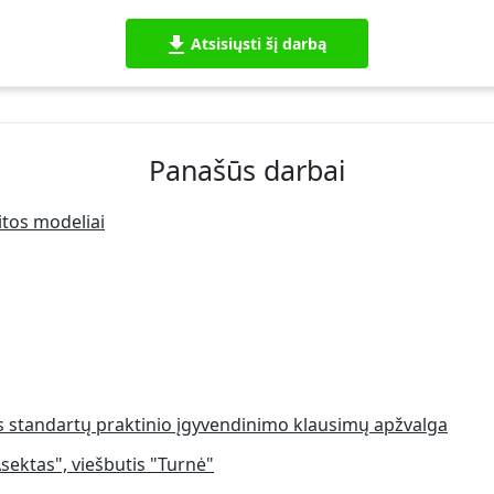
Atsisiųsti šį darbą
Panašūs darbai
itos modeliai
s standartų praktinio įgyvendinimo klausimų apžvalga
ektas", viešbutis "Turnė"