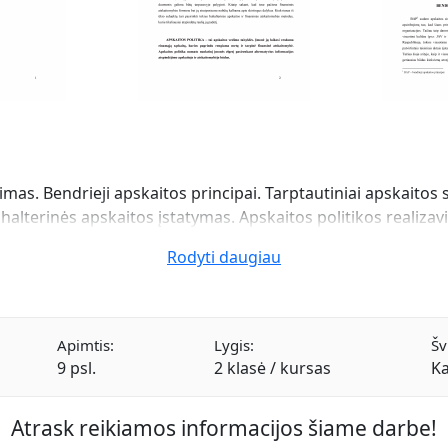
mas. Bendrieji apskaitos principai. Tarptautiniai apskaitos
halterinės apskaitos įstatymas. Apskaitos politikos realiza
Rodyti daugiau
Apimtis:
Lygis:
Šv
9 psl.
2 klasė / kursas
Ka
Atrask reikiamos informacijos šiame darbe!