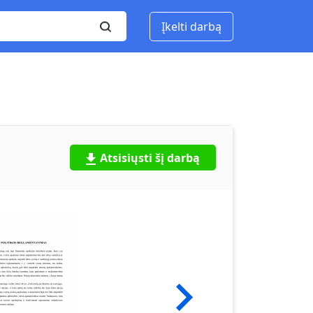
Įkelti darbą
Atsisiųsti šį darbą