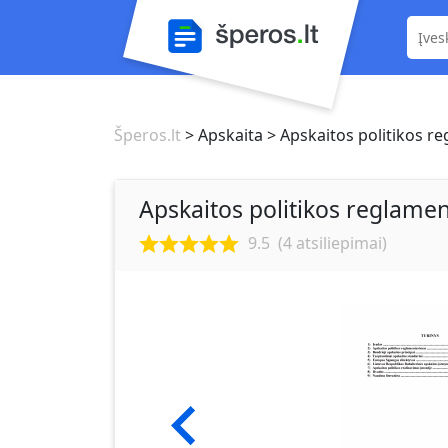
Šperos.lt
> Apskaita
> Apskaitos politikos r
Apskaitos politikos reglame
9.5
(
4
atsiliepimai)