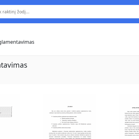
eglamentavimas
ntavimas