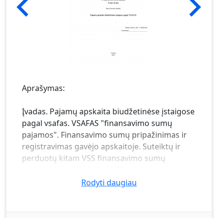
Aprašymas:
Įvadas. Pajamų apskaita biudžetinėse įstaigose
pagal vsafas. VSAFAS "finansavimo sumų
pajamos". Finansavimo sumų pripažinimas ir
registravimas gavėjo apskaitoje. Suteiktų ir
perduotų kitam VSS finansavimo sumų
registravimas apskaitoje. Finansavimo pajamų
apskaita ir registravimas apskaitoje.
Rodyti daugiau
Pagrindinės finansavimo sumų operacijos.
VSAFAS "mokesčių ir socialinių įmokų
pajamos". Standarto bendrosios nuostatos.