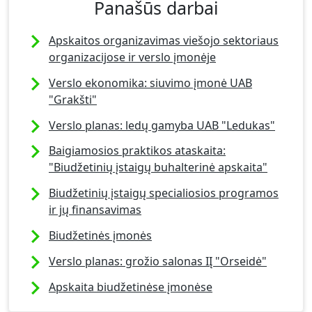
Panašūs darbai
Apskaitos organizavimas viešojo sektoriaus
organizacijose ir verslo įmonėje
Verslo ekonomika: siuvimo įmonė UAB
"Grakšti"
Verslo planas: ledų gamyba UAB "Ledukas"
Baigiamosios praktikos ataskaita:
"Biudžetinių įstaigų buhalterinė apskaita"
Biudžetinių įstaigų specialiosios programos
ir jų finansavimas
Biudžetinės įmonės
Verslo planas: grožio salonas IĮ "Orseidė"
Apskaita biudžetinėse įmonėse