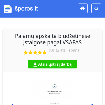
Pajamų apskaita biudžetinėse
įstaigose pagal VSAFAS
9.8
(
2
atsiliepimai)
Atsisiųsti šį darbą